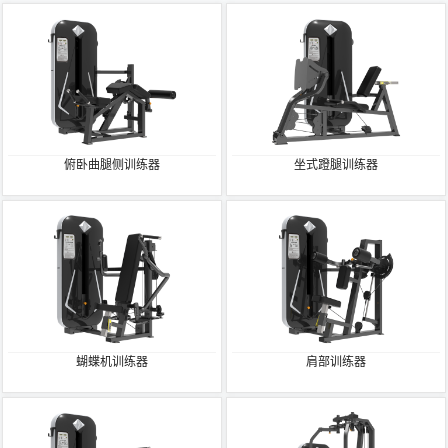
俯卧曲腿侧训练器
坐式蹬腿训练器
蝴蝶机训练器
肩部训练器