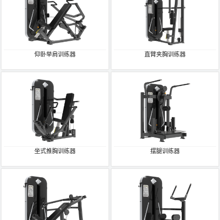
仰卧举肩训练器
直臂夹胸训练器
坐式推胸训练器
摆腿训练器